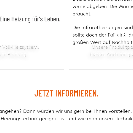
vorne abgeben. Die Wärm
braucht.
Eine Heizung für's Leben.
Die Infrarotheizungen sin
ür Ihr Zuhause
Industr
sollte doch der Fall eintre
großen Wert auf Nachhalti
 Voll-Heizsystem.
Unsere Produktpal
der Planung.
bieten. Auch für g
JETZT INFORMIEREN.
n angehen? Dann würden wir uns gern bei Ihnen vorstellen.
s Heizungstechnik geeignet ist und wie man unsere Technik 