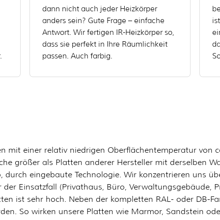
dann nicht auch jeder Heizkörper
be
anders sein? Gute Frage – einfache
is
Antwort. Wir fertigen IR-Heizkörper so,
ei
dass sie perfekt in Ihre Räumlichkeit
da
.
passen. Auch farbig.
So
ten mit einer relativ niedrigen Oberflächentemperatur von
che größer als Platten anderer Hersteller mit derselben W
b, durch eingebaute Technologie. Wir konzentrieren uns üb
r der Einsatzfall (Privathaus, Büro, Verwaltungsgebäude, Pr
atten ist sehr hoch. Neben der kompletten RAL- oder DB-
den. So wirken unsere Platten wie Marmor, Sandstein oder 