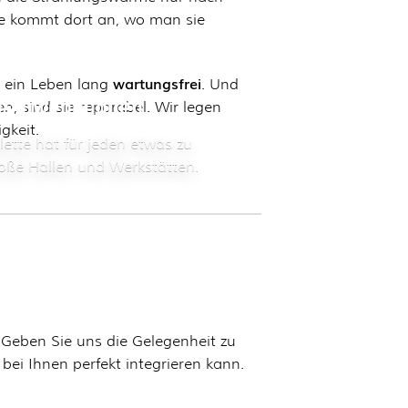
e kommt dort an, wo man sie
wartungsfrei
d ein Leben lang
. Und
ieanwendungen
ten, sind sie reparabel. Wir legen
gkeit.
ette hat für jeden etwas zu
roße Hallen und Werkstätten.
 Geben Sie uns die Gelegenheit zu
bei Ihnen perfekt integrieren kann.